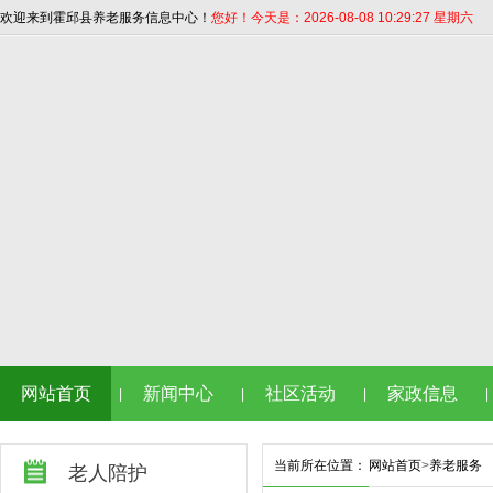
欢迎来到霍邱县养老服务信息中心！
您好！今天是：2026-08-08 10:29:27 星期六
网站首页
新闻中心
社区活动
家政信息
|
|
|
|
当前所在位置：
网站首页
>
养老服务
老人陪护