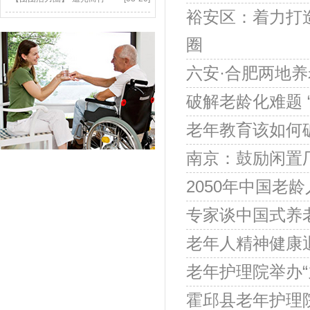
裕安区：着力打造
圈
六安·合肥两地
破解老龄化难题 
老年教育该如何
南京：鼓励闲置
2050年中国老
专家谈中国式养
老年人精神健康
老年护理院举办“
霍邱县老年护理