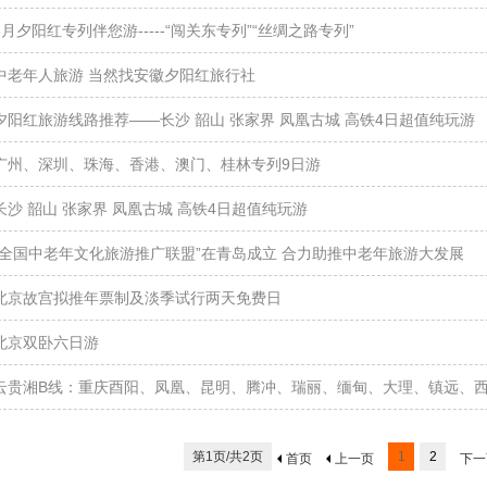
6月夕阳红专列伴您游-----“闯关东专列”“丝绸之路专列”
中老年人旅游 当然找安徽夕阳红旅行社
夕阳红旅游线路推荐——长沙 韶山 张家界 凤凰古城 高铁4日超值纯玩游
广州、深圳、珠海、香港、澳门、桂林专列9日游
长沙 韶山 张家界 凤凰古城 高铁4日超值纯玩游
“全国中老年文化旅游推广联盟”在青岛成立 合力助推中老年旅游大发展
北京故宫拟推年票制及淡季试行两天免费日
北京双卧六日游
云贵湘B线：重庆酉阳、凤凰、昆明、腾冲、瑞丽、缅甸、大理、镇远、西
第1页/共2页
1
2
首页
上一页
下一