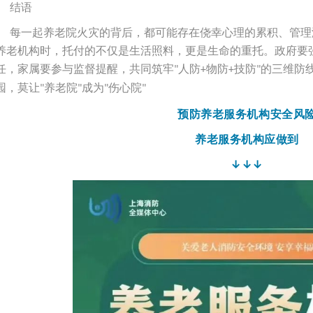
结语
每一起养老院火灾的背后，都可能存在侥幸心理的累积、管理
养老机构时，托付的不仅是生活照料，更是生命的重托。政府要
任，家属要参与监督提醒，共同筑牢
人防
物防
技防
的三维防
"
+
+
"
园，莫让
养老院
成为
伤心院
"
"
"
"
预防养老服务机构安全风
养老服务机构应做到
↓↓↓