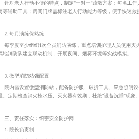
针对老人行动不便的特点，制定
一对一
疏散方案：每名工作
"
"
椅等辅助工具；房间门牌需标注老人行动能力等级，便于快速救
每月演练保熟练
2.
每季度至少组织
次全员消防演练，重点培训护理人员使用灭
1
属地消防队建立联动机制，开展夜间、烟雾环境等实战模拟。
微型消防站强配置
3.
院内需设置微型消防站，配备防护服、破拆工具、应急照明设
量。定期检查消火栓水压、灭火器有效期，杜绝
设备沉睡
现象
"
"
三、责任落实：织密安全防护网
院长负责制
1.