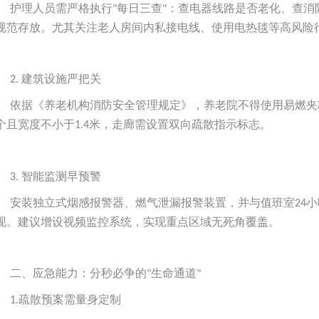
护理人员需严格执行
每日三查
：查电器线路是否老化、查消
"
"
规范存放。尤其关注老人房间内私接电线、使用电热毯等高风险
建筑设施严把关
2.
依据《养老机构消防安全管理规定》，养老院不得使用易燃夹
个且宽度不小于
米，走廊需设置双向疏散指示标志。
1.4
智能监测早预警
3.
安装独立式烟感报警器、燃气泄漏报警装置，并与值班室
小
24
现。建议增设视频监控系统，实现重点区域无死角覆盖。
二、应急能力：分秒必争的
生命通道
"
"
疏散预案需量身定制
1.