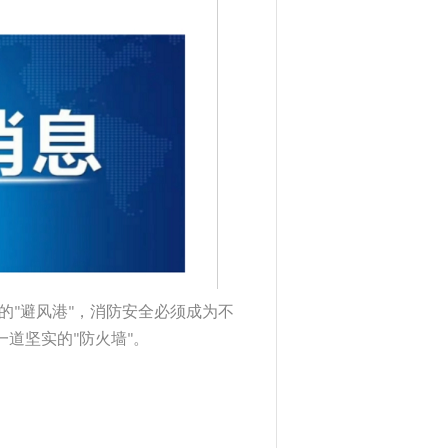
的
避风港
，消防安全必须成为不
"
"
一道坚实的
防火墙
。
"
"