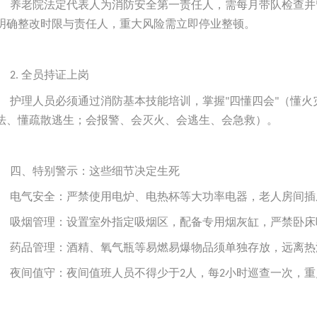
养老院法定代表人为消防安全第一责任人，需每月带队检查并
明确整改时限与责任人，重大风险需立即停业整顿。
全员持证上岗
2.
护理人员必须通过消防基本技能培训，掌握
四懂四会
（懂火
"
"
法、懂疏散逃生；会报警、会灭火、会逃生、会急救）。
四、特别警示：这些细节决定生死
电气安全：严禁使用电炉、电热杯等大功率电器，老人房间插
吸烟管理：设置室外指定吸烟区，配备专用烟灰缸，严禁卧床
药品管理：酒精、氧气瓶等易燃易爆物品须单独存放，远离热
夜间值守：夜间值班人员不得少于
人，每
小时巡查一次，重
2
2