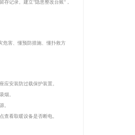
留存记录。建立
隐患整改台账
，
"
"
灾危害、懂预防措施、懂扑救方
座应安装防过载保护装置。
吸烟。
源。
点查看取暖设备是否断电。