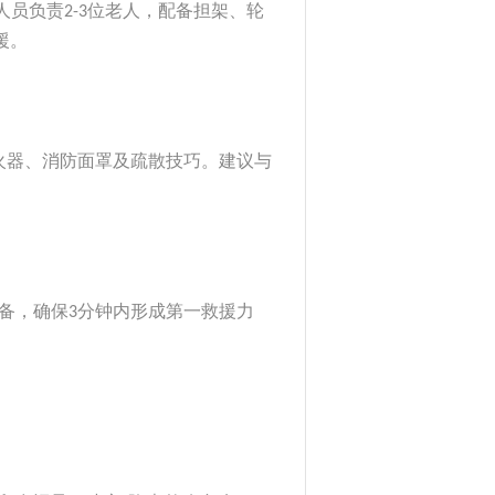
人员负责
位老人，配备担架、轮
2-3
援。
火器、消防面罩及疏散技巧。建议与
备，确保
分钟内形成第一救援力
3
。