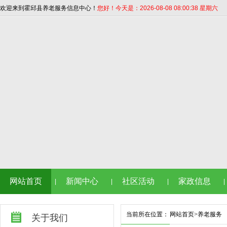
欢迎来到霍邱县养老服务信息中心！
您好！今天是：2026-08-08 08:00:39 星期六
网站首页
新闻中心
社区活动
家政信息
|
|
|
|
当前所在位置：
网站首页
>
养老服务
关于我们