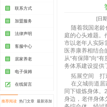
联系方式
[日期
加盟服务
随着我国老龄
法律声明
庭的心头难题。
市以老年人实际
客服中心
医养康养相结合
从“有保障”向“
居家养老
务体系建设提供了
电子保姆
拓展空间 打
在义城街道居
在线留言
同下锻炼身体。
身边，老伴身体
推荐阅读
热门文章
最新添加
务综合体。经过