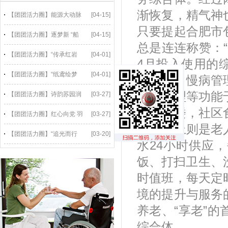
渐恢复，精气神
【团团活力圈】能源大动脉
[04-15]
只要提起合肥市
【团团活力圈】逐梦新 “船
[04-15]
总是连连称赞：“
【团团活力圈】“传承红岩
[04-01]
4月投入使用的
【团团活力圈】“纸鸢绘梦
[04-01]
生保健、慢病管
长期护理等功能
【团团活力圈】诗韵苏园润
[03-27]
合体一楼，社区
【团团活力圈】红心向党 羽
[03-27]
全。楼上则是老
【团团活力圈】“追光而行
[03-20]
水24小时供应
饭、打扫卫生、
时值班，每天定
境的提升与服务
养老、“享老”
综合体。