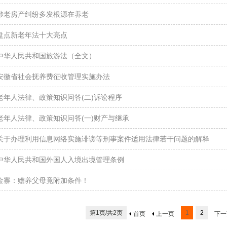
涉老房产纠纷多发根源在养老
盘点新老年法十大亮点
中华人民共和国旅游法（全文）
安徽省社会抚养费征收管理实施办法
老年人法律、政策知识问答(二)诉讼程序
老年人法律、政策知识问答(一)财产与继承
关于办理利用信息网络实施诽谤等刑事案件适用法律若干问题的解释
中华人民共和国外国人入境出境管理条例
金寨：赡养父母竟附加条件！
第1页/共2页
1
2
首页
上一页
下一