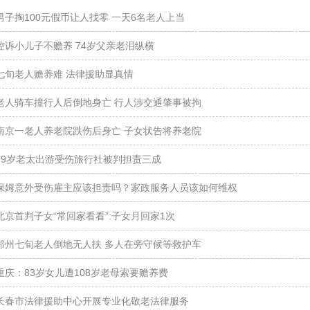
男子掏100元假币让人找零 一天6名老人上当
控诉小儿子不赡养 74岁父亲老泪纵横
七旬老人赡养难 法律援助显真情
老人骑车撞行人后倒地身亡 行人涉交通肇事被拘
南京一老人养老院跌伤后身亡 子女状告将养老院
79岁老太出游受伤旅行社被判担责三成
保姆意外受伤雇主应该担责吗？家政服务人员该如何维权
北京首判子女“常回家看看”:子女月回家1次
郑州七旬老人倒地无人扶 多人在旁守候等救护车
重庆：83岁女儿遭108岁老母索要赡养费
长春市法律援助中心开展专业化敬老法律服务