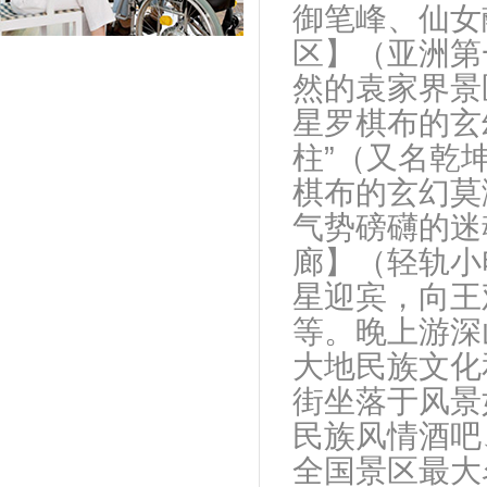
御笔峰、仙女
区】（亚洲第
然的袁家界景
星罗棋布的玄幻
柱”（又名乾
棋布的玄幻莫
气势磅礴的迷
廊】（轻轨小
星迎宾，向王
等。晚上游深
大地民族文化
街坐落于风景
民族风情酒吧
全国景区最大