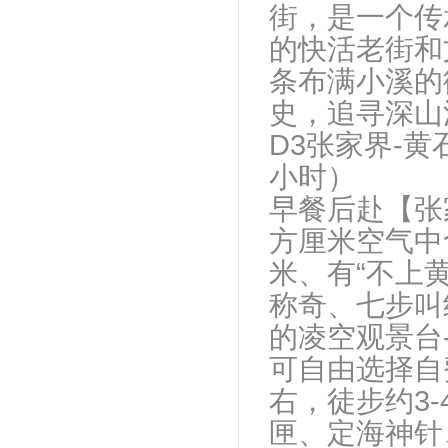
街，是一个传
的快活老街和
条布满小溪的
史，追寻深山
D3张家界-黄
小时） （
早餐后赴【张
方厘米空气中含
米、有“不上黄
称奇、七步叫
的凌空观景台-
可自由选择自
右，徒步约3
匣、定海神针