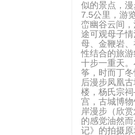
似的景点，漫
7.5公里，
峦幽谷云间，
途可观母子情
母、金鞭岩、
性结合的旅游
十步一重天。
筝，时而丁冬
后漫步凤凰古
楼，杨氏宗祠
宫，古城博物
岸漫步（欣赏
的感觉油然而
记》的拍摄原