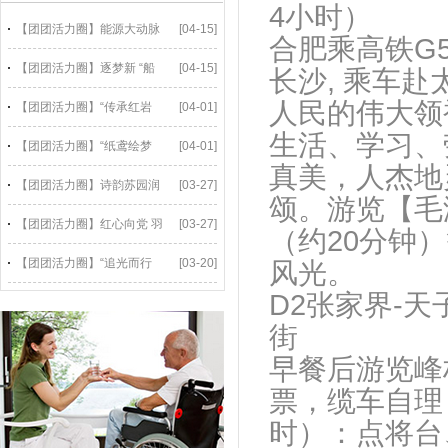
4小时） 
【团团活力圈】能源大动脉
[04-15]
合肥乘高铁G5
【团团活力圈】逐梦新 “船
[04-15]
长沙, 乘车
人民的伟大领
【团团活力圈】“传承红岩
[04-01]
生活、学习、
【团团活力圈】“纸鸢绘梦
[04-01]
真美，人杰地
【团团活力圈】诗韵苏园润
[03-27]
颂。游览【毛
【团团活力圈】红心向党 羽
[03-27]
（约20分钟
【团团活力圈】“追光而行
[03-20]
D2张家界-天
街 （含
早餐后游览峰
票，缆车自理
时）：点将台