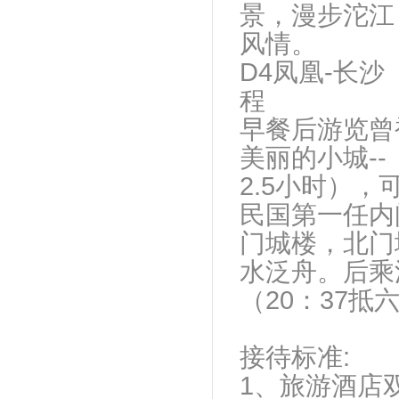
景，漫步沱江
风
D4凤凰-长沙
程 （
早餐后游览曾
美丽的小城-
2.5小时）
民国第一任内
门城楼，北门
水泛舟。后乘
（20：37抵
接待标准:
1、旅游酒店