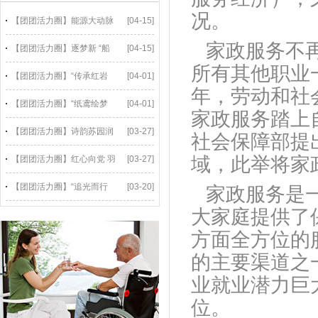
况。
【团团活力圈】能源大动脉
[04-15]
家政服务不
【团团活力圈】逐梦新 “船
[04-15]
所有其他职业
【团团活力圈】“传承红岩
[04-01]
年，劳动和社
【团团活力圈】“纸鸢绘梦
[04-01]
家政服务踏上
【团团活力圈】诗韵苏园润
[03-27]
社会保障部提
域，此举将家
【团团活力圈】红心向党 羽
[03-27]
【团团活力圈】“追光而行
[03-20]
家政服务是
大家庭提供了
方面全方位的
的主要渠道之
业就业潜力巨
位。