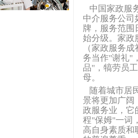
中国家政服
中介服务公司
牌，服务范围
始分级。家政
（家政服务成
务当作
"
谢礼
"
品
"
，犒劳员工
母。
随着城市居
景将更加广阔
政服务业，它
程
"
保姆
"
一词
高自身素质和