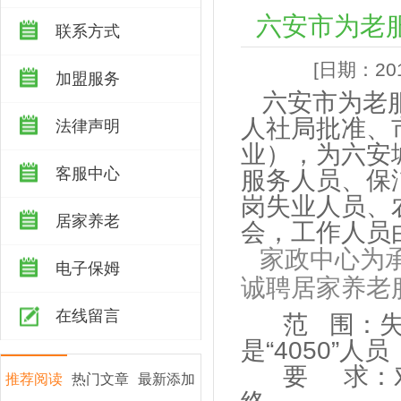
六安市为老
联系方式
[日期：201
加盟服务
六安市为老服
人社局批准、
法律声明
业），为六安
客服中心
服务人员、保
岗失业人员、
居家养老
会，工作人员
家政中心为
电子保姆
诚聘居家养老
在线留言
范 围：
是“4050”
要 求：
推荐阅读
热门文章
最新添加