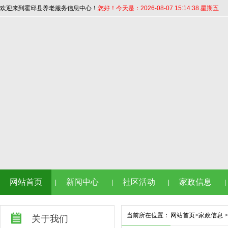
欢迎来到霍邱县养老服务信息中心！
您好！今天是：2026-08-07 15:14:38 星期五
网站首页
新闻中心
社区活动
家政信息
|
|
|
|
当前所在位置：
网站首页
>
家政信息
>
关于我们