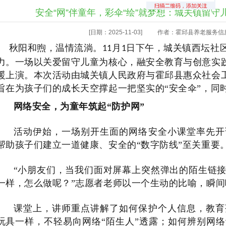
安全“网”伴童年，彩伞“绘”就梦想：城关镇留
[日期：2025-11-03]
作者：霍邱县养老服务信
秋阳和煦，温情流淌。
月
日下午，城关镇西坛社
11
1
力。一场以关爱留守儿童为核心，融安全教育与创意实
暖上演。本次活动由城关镇人民政府与霍邱县惠众社会
旨在为孩子们的成长天空撑起一把坚实的“安全伞”，同时
网络安全，为童年筑起
“防护网”
活动伊始，一场别开生面的网络安全小课堂率先开
帮助孩子们建立一道健康、安全的
“数字防线”至关重要
“小朋友们，当我们面对屏幕上突然弹出的陌生链
一样，怎么做呢？”志愿者老师以一个生动的比喻，瞬
课堂上，讲师重点讲解了如何保护个人信息，教育
玩具一样，不轻易向网络
“陌生人”透露；如何辨别网