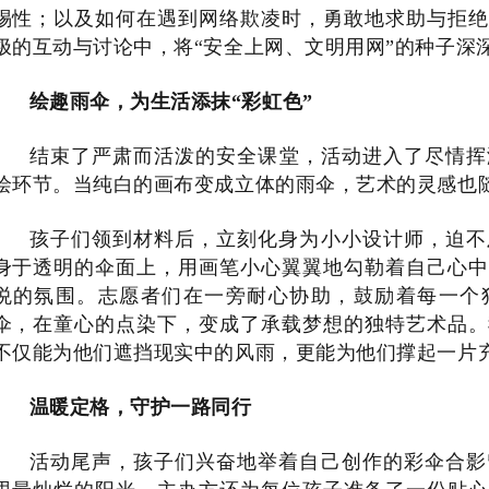
惕性；以及如何在遇到网络欺凌时，勇敢地求助与拒绝
极的互动与讨论中，将“安全上网、文明用网”的种子深
绘趣雨伞，为生活添抹
“彩虹色”
结束了严肃而活泼的安全课堂，活动进入了尽情挥
绘环节。当纯白的画布变成立体的雨伞，艺术的灵感也
孩子们领到材料后，立刻化身为小小设计师，迫不
身于透明的伞面上，用画笔小心翼翼地勾勒着自己心中
悦的氛围。志愿者们在一旁耐心协助，鼓励着每一个
伞，在童心的点染下，变成了承载梦想的独特艺术品。
不仅能为他们遮挡现实中的风雨，更能为他们撑起一片
温暖定格，守护一路同行
活动尾声，孩子们兴奋地举着自己创作的彩伞合影